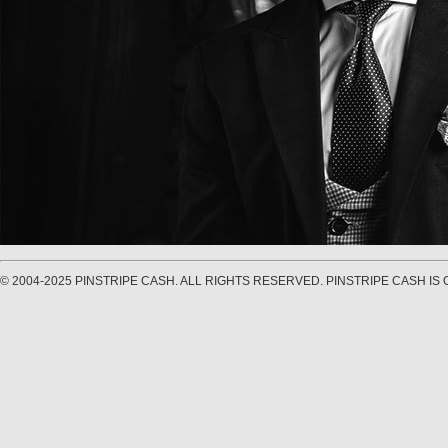
© 2004-2025 PINSTRIPE CASH. ALL RIGHTS RESERVED. PINSTRIPE CASH I